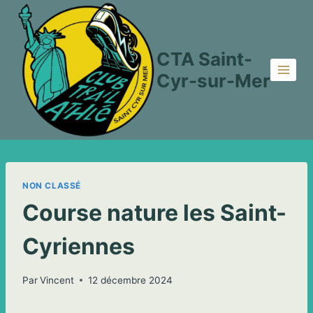
Aller
au
contenu
CTA Saint-
Cyr-sur-Mer
NON CLASSÉ
Course nature les Saint-
Cyriennes
Par
Vincent
12 décembre 2024